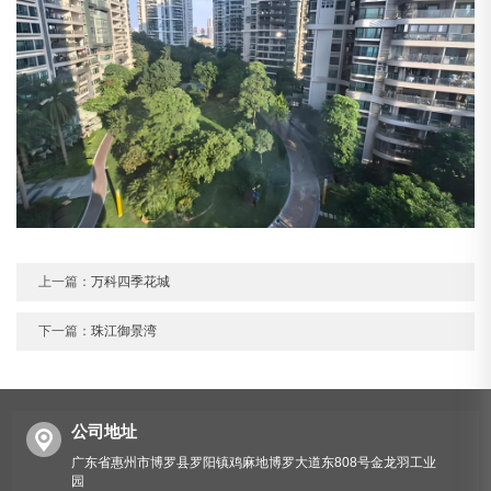
上一篇：
万科四季花城
下一篇：
珠江御景湾
公司地址
广东省惠州市博罗县罗阳镇鸡麻地博罗大道东808号金龙羽工业
园