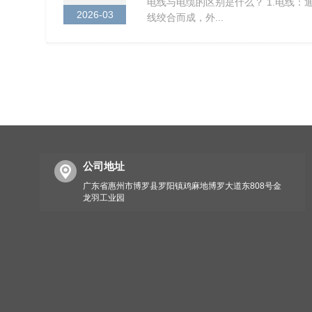
电线与电缆的区别是什么？ 1.电线
2026-03
线绞合而成，外...
公司地址
广东省惠州市博罗县罗阳镇鸡麻地博罗大道东808号金
龙羽工业园