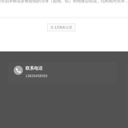
：通常由单根或多根较细的导体（如铜、铝）和绝缘层组成，结构相对简单，
共
1
页
6
条记录
联系电话
13826458593