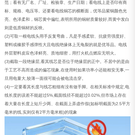
范；看有无厂名、厂址、检验章、生产日期；看电线上是否印有商
标、规格、电压等。还要看电线铜芯的横断面，优等品紫铜颜色光
亮、色泽柔和，铜芯黄中偏红,表明所用的铜材质量较好,而黄中发白
则是低质铜材的反映。
(2)可取一根电线头用手反复弯曲，凡是手感柔软、抗疲劳强度好、
塑料或橡胶手感弹性大且电线绝缘体上无龟裂的就是优等品。电线
外层塑料皮应色泽鲜亮、质地细密，用打火机点燃应无明火。
(3)截取一段绝缘层,看其线芯是否位于绝缘层的正中。不居中的是由
于工艺不高而造成的偏芯现象,在使用时如果功率小还能相安无事,一
旦用电量大,较薄一面很可能会被电流击穿。
(4)一定要看其长度与线芯粗细有没有做手脚。在相关标准中规定,电
线长度的误差不能超过5%,截面线径不能超过0.02%,但市场上存在
着大量在长度上短斤少两、在截面上弄虚作假(如标明截面为2.5平方
毫米的线,实则仅有2平方毫米粗)的现象